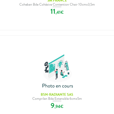
3M FRANCE
Coheban Bde Cohésive Contention Chair 10cmx3,5m
11
,
41
€
BSN-RADIANTE SAS
Comprilan Bde Extensible 6cmx5m
9
,
94
€