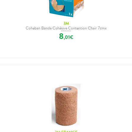
3M
Coheban Bande Cohésive Contention Chair 7cmx
8
,
01
€