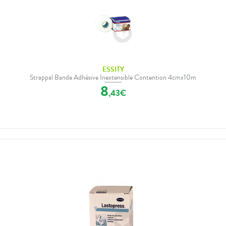
ESSITY
Strappal Bande Adhésive Inextensible Contention 4cmx10m
8
,
43
€