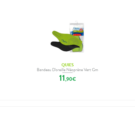
QUIES
Bandeau D'oreille Néoprène Vert Gm
11
,
90
€