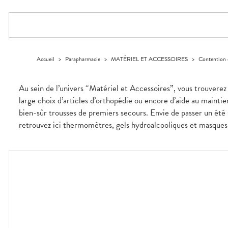
SPÉCIALITÉS
VIDÉOS DE
SCAN
Maintien à
Phyto-
DISPOSITIFS
D’ORDONNANCE
VÉTÉRINAIRE
Boissons et
domicile
Aroma
INFORMATIONS
Etendre
MÉDICAUX
Aliments
UTILES
Orthopédie
Vétérinaire
VISAGE-
Etendre
VOTRE
Compléments
CORPS-
APPLICATION
Trousse à
alimentaires
CHEVEUX
DE SANTÉ
pharmacie
Dispositifs
Cheveux
Accueil
>
Parapharmacie
>
MATÉRIEL ET ACCESSOIRES
>
Contention 
médicaux
Corps
Homme
Au sein de l’univers “Matériel et Accessoires”, vous trouverez
Solaire
large choix d’articles d’orthopédie ou encore d’aide au mainti
Visage
bien-sûr trousses de premiers secours. Envie de passer un été s
retrouvez ici thermomètres, gels hydroalcooliques et masques