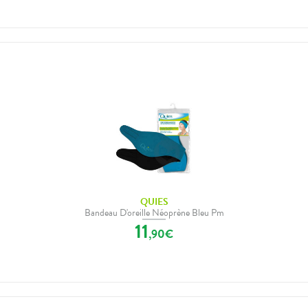
QUIES
Bandeau D'oreille Néoprène Bleu Pm
11
,
90
€