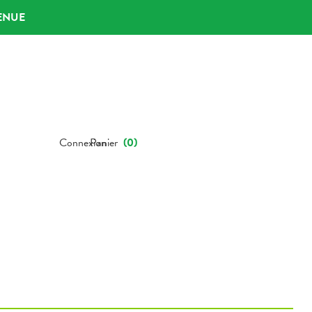
ENUE
Connexion
Panier
(
0
)