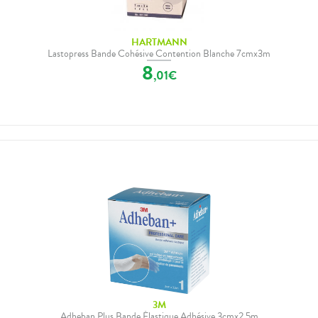
HARTMANN
Lastopress Bande Cohésive Contention Blanche 7cmx3m
8
,
01
€
3M
Adheban Plus Bande Élastique Adhésive 3cmx2,5m