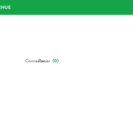
ENUE
Connexion
Panier
(
0
)