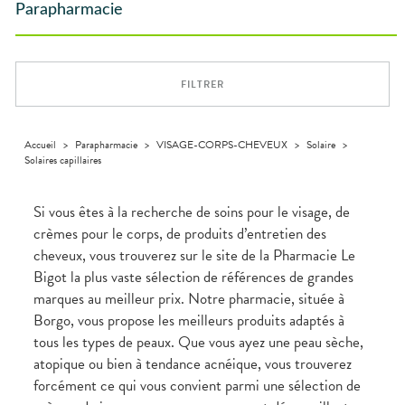
SPÉCIALITÉS
VIDÉOS DE
SCAN
Maintien à
Phyto-
Parapharmacie
DISPOSITIFS
D’ORDONNANCE
VÉTÉRINAIRE
Boissons et
domicile
Aroma
INFORMATIONS
Etendre
MÉDICAUX
Aliments
UTILES
Orthopédie
Vétérinaire
VISAGE-
Etendre
VOTRE
Compléments
CORPS-
APPLICATION
Trousse à
alimentaires
CHEVEUX
DE SANTÉ
pharmacie
FILTRER
Dispositifs
Cheveux
médicaux
Corps
Homme
Accueil
>
Parapharmacie
>
VISAGE-CORPS-CHEVEUX
>
Solaire
>
Solaires capillaires
Solaire
Visage
Si vous êtes à la recherche de soins pour le visage, de
crèmes pour le corps, de produits d’entretien des
cheveux, vous trouverez sur le site de la Pharmacie Le
Bigot la plus vaste sélection de références de grandes
marques au meilleur prix. Notre pharmacie, située à
Borgo, vous propose les meilleurs produits adaptés à
tous les types de peaux. Que vous ayez une peau sèche,
atopique ou bien à tendance acnéique, vous trouverez
forcément ce qui vous convient parmi une sélection de