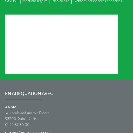
CGUVL
Mentions légales
Plan du site
Données personnelles et cookies
EN ADÉQUATION AVEC
ANSM
143 boulevard Anatole France
93200
Saint-Denis
01 55 87 30 00