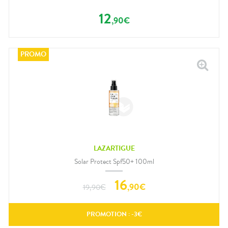
12
,
90
€
LAZARTIGUE
Solar Protect Spf50+ 100ml
16
,
90
€
19,90
€
PROMOTION : -
3
€