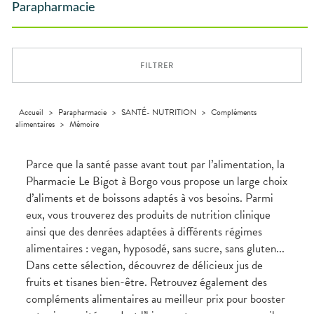
SPÉCIALITÉS
VIDÉOS DE
SCAN
Maintien à
Phyto-
Parapharmacie
DISPOSITIFS
D’ORDONNANCE
VÉTÉRINAIRE
Boissons et
domicile
Aroma
INFORMATIONS
Etendre
MÉDICAUX
Aliments
UTILES
Orthopédie
Vétérinaire
VISAGE-
Etendre
VOTRE
Compléments
CORPS-
APPLICATION
Trousse à
alimentaires
CHEVEUX
DE SANTÉ
pharmacie
FILTRER
Dispositifs
Cheveux
médicaux
Corps
Homme
Accueil
>
Parapharmacie
>
SANTÉ- NUTRITION
>
Compléments
alimentaires
>
Mémoire
Solaire
Visage
Parce que la santé passe avant tout par l’alimentation, la
Pharmacie Le Bigot à Borgo vous propose un large choix
d’aliments et de boissons adaptés à vos besoins. Parmi
eux, vous trouverez des produits de nutrition clinique
ainsi que des denrées adaptées à différents régimes
alimentaires : vegan, hyposodé, sans sucre, sans gluten...
Dans cette sélection, découvrez de délicieux jus de
fruits et tisanes bien-être. Retrouvez également des
compléments alimentaires au meilleur prix pour booster