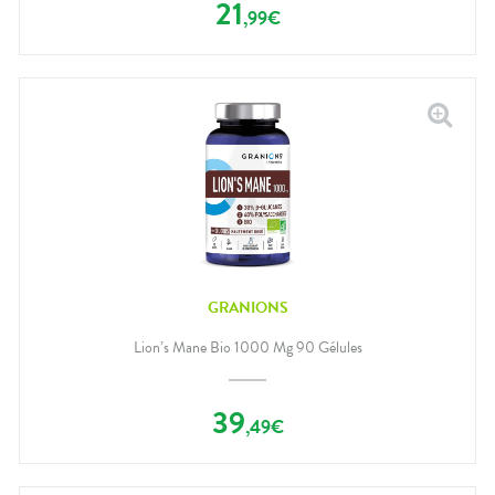
21
,
99
€
GRANIONS
Lion’s Mane Bio 1000 Mg 90 Gélules
39
,
49
€