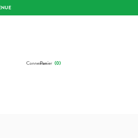
ENUE
Connexion
Panier
(
0
)