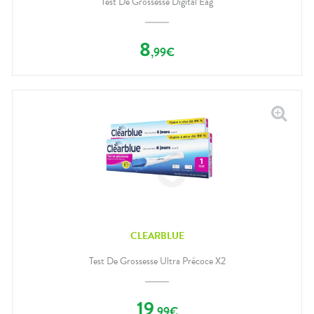
Test De Grossesse Digital Eag
8
,
99
€
CLEARBLUE
Test De Grossesse Ultra Précoce X2
19
,
99
€