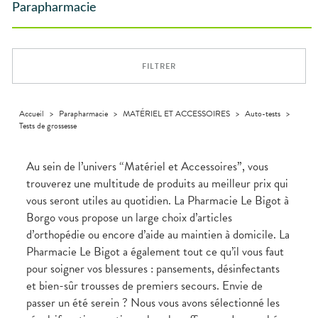
SPÉCIALITÉS
VIDÉOS DE
SCAN
Maintien à
Phyto-
Parapharmacie
DISPOSITIFS
D’ORDONNANCE
VÉTÉRINAIRE
Boissons et
domicile
Aroma
INFORMATIONS
Etendre
MÉDICAUX
Aliments
UTILES
Orthopédie
Vétérinaire
VISAGE-
Etendre
VOTRE
Compléments
CORPS-
APPLICATION
Trousse à
alimentaires
CHEVEUX
DE SANTÉ
pharmacie
FILTRER
Dispositifs
Cheveux
médicaux
Corps
Homme
Accueil
>
Parapharmacie
>
MATÉRIEL ET ACCESSOIRES
>
Auto-tests
>
Tests de grossesse
Solaire
Visage
Au sein de l’univers “Matériel et Accessoires”, vous
trouverez une multitude de produits au meilleur prix qui
vous seront utiles au quotidien. La Pharmacie Le Bigot à
Borgo vous propose un large choix d’articles
d’orthopédie ou encore d’aide au maintien à domicile. La
Pharmacie Le Bigot a également tout ce qu’il vous faut
pour soigner vos blessures : pansements, désinfectants
et bien-sûr trousses de premiers secours. Envie de
passer un été serein ? Nous vous avons sélectionné les