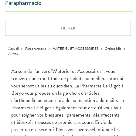
SPÉCIALITÉS
VIDÉOS DE
SCAN
Maintien à
Phyto-
Parapharmacie
DISPOSITIFS
D’ORDONNANCE
VÉTÉRINAIRE
Boissons et
domicile
Aroma
INFORMATIONS
Etendre
MÉDICAUX
Aliments
UTILES
Orthopédie
Vétérinaire
VISAGE-
Etendre
VOTRE
Compléments
CORPS-
APPLICATION
Trousse à
alimentaires
CHEVEUX
DE SANTÉ
pharmacie
FILTRER
Dispositifs
Cheveux
médicaux
Corps
Homme
Accueil
>
Parapharmacie
>
MATÉRIEL ET ACCESSOIRES
>
Orthopédie
>
Autres
Solaire
Visage
Au sein de l’univers “Matériel et Accessoires”, vous
trouverez une multitude de produits au meilleur prix qui
vous seront utiles au quotidien. La Pharmacie Le Bigot à
Borgo vous propose un large choix d’articles
d’orthopédie ou encore d’aide au maintien à domicile. La
Pharmacie Le Bigot a également tout ce qu’il vous faut
pour soigner vos blessures : pansements, désinfectants
et bien-sûr trousses de premiers secours. Envie de
passer un été serein ? Nous vous avons sélectionné les