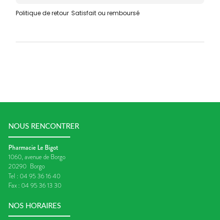
Politique de retour
Satisfait ou remboursé
NOUS RENCONTRER
Pharmacie Le Bigot
1060, avenue de Borgo
20290
Borgo
Tel :
04 95 36 16 40
Fax :
04 95 36 13 30
NOS HORAIRES