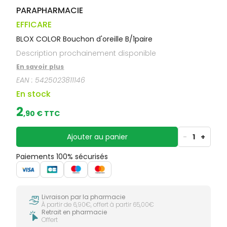
PARAPHARMACIE
EFFICARE
BLOX COLOR Bouchon d'oreille B/1paire
Description prochainement disponible
En savoir plus
EAN :
5425023811146
En stock
2
,
90
€ TTC
Ajouter au panier
-
1
+
Paiements 100% sécurisés
Livraison par la pharmacie
À partir de 6,90€, offert à partir 65,00€
Retrait en pharmacie
Offert