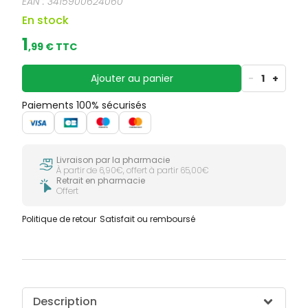
EAN :
3415900624060
En stock
1
,
99
€ TTC
Ajouter au panier
-
1
+
Paiements 100% sécurisés
Livraison par la pharmacie
À partir de 6,90€, offert à partir 65,00€
Retrait en pharmacie
Offert
Politique de retour
Satisfait ou remboursé
Description