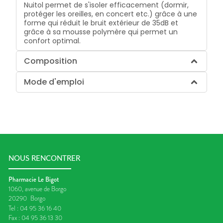
Nuitol permet de s'isoler efficacement (dormir,
protéger les oreilles, en concert etc.) grâce à une
forme qui réduit le bruit extérieur de 35dB et
grâce à sa mousse polymère qui permet un
confort optimal.
Composition
Mode d'emploi
NOUS RENCONTRER
Pharmacie Le Bigot
1060, avenue de Borgo
20290
Borgo
Tel :
04 95 36 16 40
Fax :
04 95 36 13 30