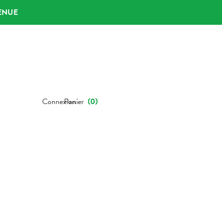
ENUE
Connexion
Panier
(
0
)