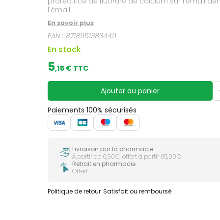
protectrice de fluorure de calcium sur l'émail dentaire Rend les dents plus résistantes aux pertes minérales liées aux caries. Stimule la rem
l'émail.
En savoir plus
EAN :
8718951383449
En stock
5
,
15
€ TTC
Ajouter au panier
Paiements 100% sécurisés
Livraison par la pharmacie
À partir de 6,90€, offert à partir 65,00€
Retrait en pharmacie
Offert
Politique de retour
Satisfait ou remboursé