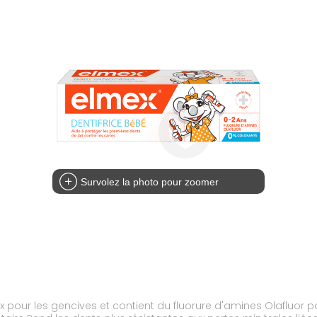
Survolez la photo pour zoomer
 les gencives et contient du fluorure d'amines Olafluor pour une protec