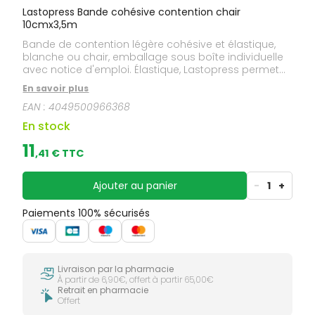
Lastopress Bande cohésive contention chair
10cmx3,5m
Bande de contention légère cohésive et élastique,
blanche ou chair, emballage sous boîte individuelle
avec notice d'emploi. Élastique, Lastopress permet
de réaliser des bandages avec contention
En savoir plus
constante et régulière. Cohésive, elle adhère sur elle-
EAN :
4049500966368
même, pas à la peau. Elle est repositionnable. Elle
conserve ses propriétés d'adhérence, même en
En stock
milieu humide. Absence de latex : réduit les risques
d'allergie.
11
,
41
€ TTC
Ajouter au panier
-
1
+
Paiements 100% sécurisés
Livraison par la pharmacie
À partir de 6,90€, offert à partir 65,00€
Retrait en pharmacie
Offert