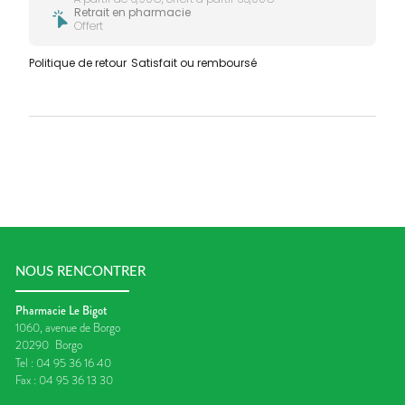
Retrait en pharmacie
Offert
Politique de retour
Satisfait ou remboursé
NOUS RENCONTRER
Pharmacie Le Bigot
1060, avenue de Borgo
20290
Borgo
Tel :
04 95 36 16 40
Fax :
04 95 36 13 30