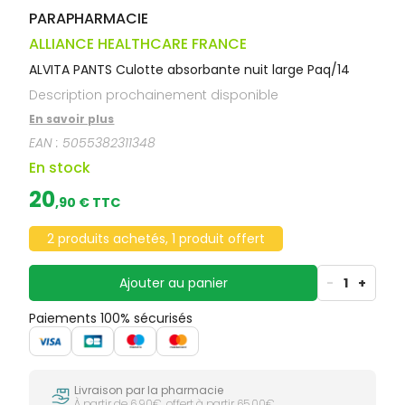
PARAPHARMACIE
ALLIANCE HEALTHCARE FRANCE
ALVITA PANTS Culotte absorbante nuit large Paq/14
Description prochainement disponible
En savoir plus
EAN :
5055382311348
En stock
20
,
90
€ TTC
2 produits achetés, 1 produit offert
Ajouter au panier
-
1
+
Paiements 100% sécurisés
Livraison par la pharmacie
À partir de 6,90€, offert à partir 65,00€