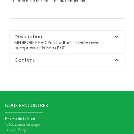
Politique de retour
Satisfait ou remboursé
Description
MEDIPORE+ PAD Pans adhésif stérile avec
compresse 10x15cm B/10
Contenu
NOUS RENCONTRER
Pharmacie Le Bigot
1060, avenue de Borgo
20290
Borgo