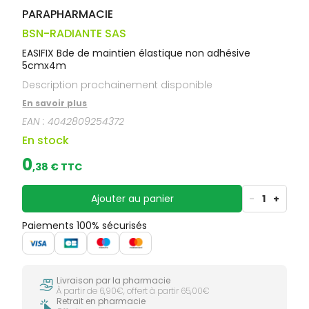
PARAPHARMACIE
BSN-RADIANTE SAS
EASIFIX Bde de maintien élastique non adhésive
5cmx4m
Description prochainement disponible
En savoir plus
EAN :
4042809254372
En stock
0
,
38
€ TTC
Ajouter au panier
-
1
+
Paiements 100% sécurisés
Livraison par la pharmacie
À partir de 6,90€, offert à partir 65,00€
Retrait en pharmacie