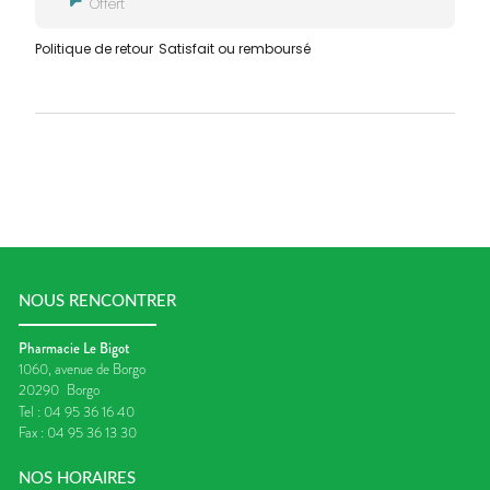
Offert
Politique de retour
Satisfait ou remboursé
NOUS RENCONTRER
Pharmacie Le Bigot
1060, avenue de Borgo
20290
Borgo
Tel :
04 95 36 16 40
Fax :
04 95 36 13 30
NOS HORAIRES