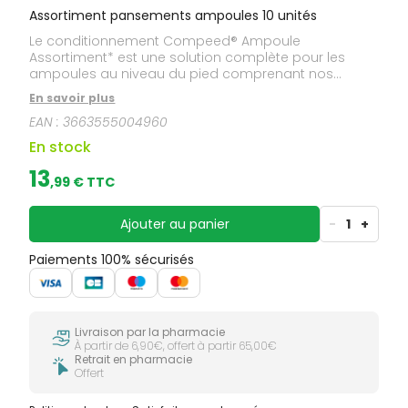
Assortiment pansements ampoules 10 unités
Le conditionnement Compeed® Ampoule
Assortiment* est une solution complète pour les
ampoules au niveau du pied comprenant nos
modèles de pansements les plus vendus.
En savoir plus
EAN :
3663555004960
En stock
13
,
99
€ TTC
Ajouter au panier
-
1
+
Paiements 100% sécurisés
Livraison par la pharmacie
À partir de 6,90€, offert à partir 65,00€
Retrait en pharmacie
Offert