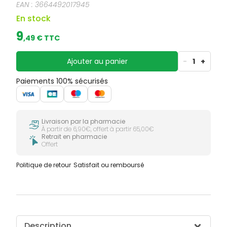
EAN :
3664492017945
superficielles ou autres.
En stock
9
,
49
€ TTC
Ajouter au panier
-
1
+
Paiements 100% sécurisés
Livraison par la pharmacie
À partir de 6,90€, offert à partir 65,00€
Retrait en pharmacie
Offert
Politique de retour
Satisfait ou remboursé
Description