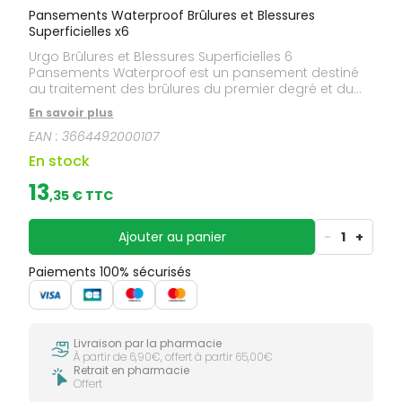
Pansements Waterproof Brûlures et Blessures
Superficielles x6
Urgo Brûlures et Blessures Superficielles 6
Pansements Waterproof est un pansement destiné
au traitement des brûlures du premier degré et du
second degré superficiel (cloque) ainsi que des
En savoir plus
blessures superficielles (écorchures, coupures).Son
EAN :
3664492000107
tulle contient la technologie lipidocolloïde (TLC), une
association unique de particules d'hydrocolloïde et
En stock
de vaseline. Cette formule soulage la douleur et
favorise la cicatrisation. De plus, le pansement
13
,
35
€ TTC
n'adhère pas à la plaie et permet un retrait
indolore.Petit format : 5 x 7 cm.
Ajouter au panier
-
1
+
Paiements 100% sécurisés
Livraison par la pharmacie
À partir de 6,90€, offert à partir 65,00€
Retrait en pharmacie
Offert