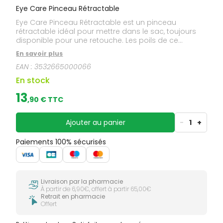
Eye Care Pinceau Rétractable
Eye Care Pinceau Rétractable est un pinceau
rétractable idéal pour mettre dans le sac, toujours
disponible pour une retouche. Les poils de ce
pinceau sont toujours protégés par un mécanisme
En savoir plus
simple et ingénieux. Synthétiques (Nylon), les poils
EAN :
3532665000066
parfaitement inertes sont ultra doux mais très
résistants pour une très longue durée de vie. Le
En stock
pinceau aide à matifier uniformément le teint. Il est
adapté à toutes les poudres Eye Care.
13
,
90
€ TTC
Ajouter au panier
-
1
+
Paiements 100% sécurisés
Livraison par la pharmacie
À partir de 6,90€, offert à partir 65,00€
Retrait en pharmacie
Offert