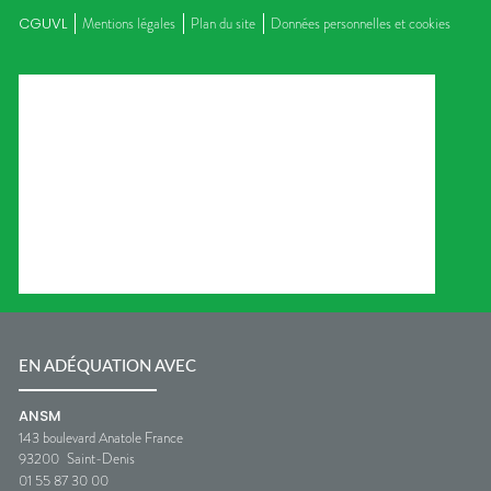
CGUVL
Mentions légales
Plan du site
Données personnelles et cookies
EN ADÉQUATION AVEC
ANSM
143 boulevard Anatole France
93200
Saint-Denis
01 55 87 30 00