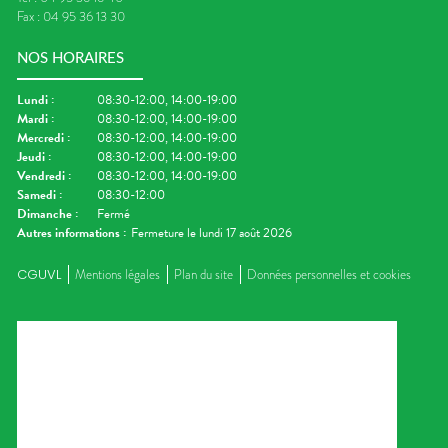
s blancs de poulet. Et pour
de lui résister !
l’agriculture biologique, 
Fax :
04 95 36 13 30
s seconder en cuisine, nous
brassé à l’avoine 100% végé
es avons cuits et finement
est parfait pour le dessert o
Ajouter au panier
Ajouter au panier
Ajouter au panier
Ajouter au panier
mixés. Tout ça pour vous
NOS HORAIRES
goûter de bébé.
isser le meilleur pour la fin :
aginer toutes les recettes
Lundi
:
08:30-12:00, 14:00-19:00
e vous voulez pour régaler
Mardi
:
08:30-12:00, 14:00-19:00
bébé !
Mercredi
:
08:30-12:00, 14:00-19:00
Jeudi
:
08:30-12:00, 14:00-19:00
Vendredi
:
08:30-12:00, 14:00-19:00
Samedi
:
08:30-12:00
Dimanche
:
Fermé
Autres informations :
Fermeture le lundi 17 août 2026
CGUVL
Mentions légales
Plan du site
Données personnelles et cookies