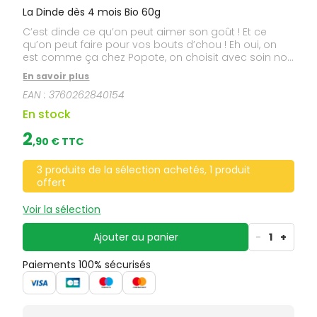
La Dinde dès 4 mois Bio 60g
C’est dinde ce qu’on peut aimer son goût ! Et ce
qu’on peut faire pour vos bouts d’chou ! Eh oui, on
est comme ça chez Popote, on choisit avec soin nos
morceaux de dinde. Et pour vous seconder en
En savoir plus
cuisine, nous les avons cuits et mis en purée. Tout ça
EAN :
3760262840154
pour vous laisser le meilleur pour la fin : imaginer
toutes les recettes que vous voulez pour régaler
En stock
Bébé ! C’est dindo ! (déso on n’a pas trouvé mieux)
2
,
90
€ TTC
3 produits de la sélection achetés, 1 produit
offert
Voir la sélection
Ajouter au panier
-
1
+
Paiements 100% sécurisés