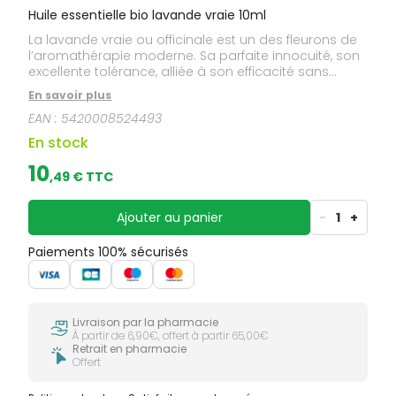
Huile essentielle bio lavande vraie 10ml
La lavande vraie ou officinale est un des fleurons de
l’aromathérapie moderne. Sa parfaite innocuité, son
excellente tolérance, alliée à son efficacité sans
ombre ont très certainement contribué au rôle
En savoir plus
primordial qu’elle occupe dans toute pharmacie
EAN :
5420008524493
aromatique digne de ce nom. Le nombre étendu
d’indications traitées par cette huile essentielle la
En stock
place comme une panacée universelle.
10
,
49
€ TTC
Ajouter au panier
-
1
+
Paiements 100% sécurisés
Livraison par la pharmacie
À partir de 6,90€, offert à partir 65,00€
Retrait en pharmacie
Offert