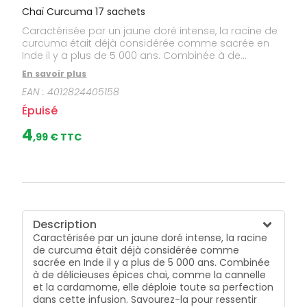
Chaï Curcuma 17 sachets
Caractérisée par un jaune doré intense, la racine de
curcuma était déjà considérée comme sacrée en
Inde il y a plus de 5 000 ans. Combinée à de
délicieuses épices chaï, comme la cannelle et la
En savoir plus
cardamome, elle déploie toute sa perfection dans
EAN :
4012824405158
cette infusion. Savourez-la pour ressentir une chaleur
exotique et vivre de merveilleux moments.
Épuisé
4
,
99
€ TTC
Description
Caractérisée par un jaune doré intense, la racine
de curcuma était déjà considérée comme
sacrée en Inde il y a plus de 5 000 ans. Combinée
à de délicieuses épices chaï, comme la cannelle
et la cardamome, elle déploie toute sa perfection
dans cette infusion. Savourez-la pour ressentir