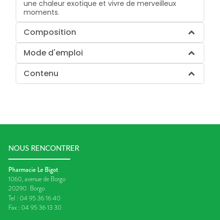
une chaleur exotique et vivre de merveilleux
moments.
Composition
Mode d'emploi
Contenu
NOUS RENCONTRER
Pharmacie Le Bigot
1060, avenue de Borgo
20290
Borgo
Tel :
04 95 36 16 40
Fax :
04 95 36 13 30