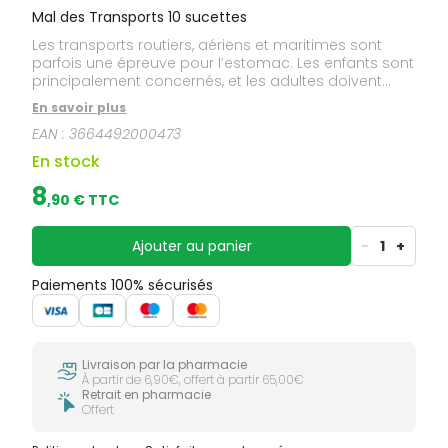
Mal des Transports 10 sucettes
Les transports routiers, aériens et maritimes sont
parfois une épreuve pour l’estomac. Les enfants sont
principalement concernés, et les adultes doivent
aussi affronter ces situations désagréables. Un coup
En savoir plus
de pouce est toujours le bienvenu dans ces cas-là.
EAN :
3664492000473
En stock
8
,
90
€ TTC
Ajouter au panier
-
1
+
Paiements 100% sécurisés
Livraison par la pharmacie
À partir de 6,90€, offert à partir 65,00€
Retrait en pharmacie
Offert