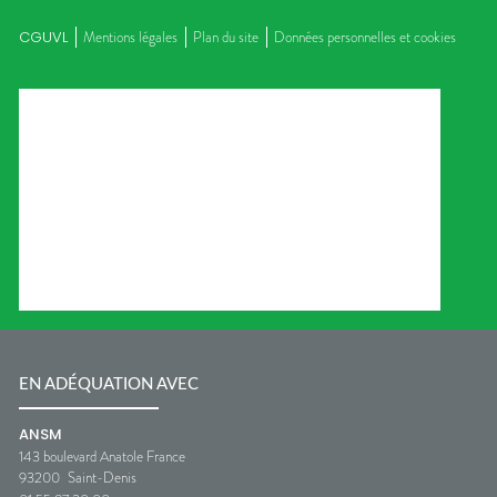
CGUVL
Mentions légales
Plan du site
Données personnelles et cookies
EN ADÉQUATION AVEC
ANSM
143 boulevard Anatole France
93200
Saint-Denis