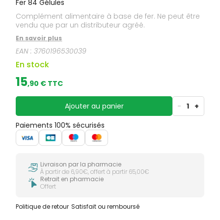
Fer 84 Gélules
Complément alimentaire à base de fer. Ne peut être
vendu que par un distributeur agréé.
En savoir plus
EAN :
3760196530039
En stock
15
,
90
€ TTC
Ajouter au panier
-
1
+
Paiements 100% sécurisés
Livraison par la pharmacie
À partir de 6,90€, offert à partir 65,00€
Retrait en pharmacie
Offert
Politique de retour
Satisfait ou remboursé