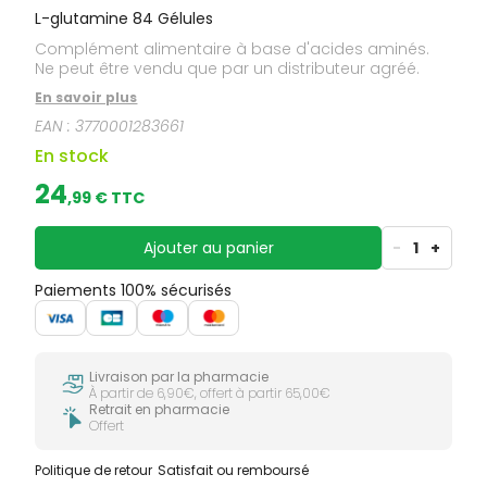
L-glutamine 84 Gélules
Complément alimentaire à base d'acides aminés.
Ne peut être vendu que par un distributeur agréé.
En savoir plus
EAN :
3770001283661
En stock
24
,
99
€ TTC
Ajouter au panier
-
1
+
Paiements 100% sécurisés
Livraison par la pharmacie
À partir de 6,90€, offert à partir 65,00€
Retrait en pharmacie
Offert
Politique de retour
Satisfait ou remboursé