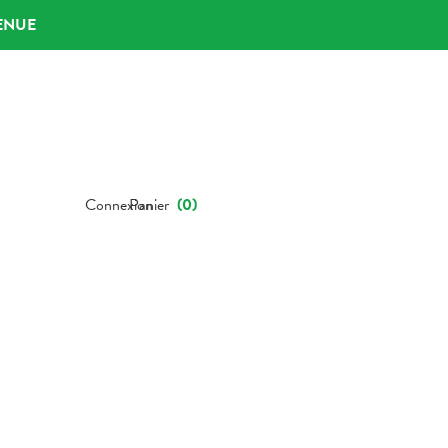
ENUE
Connexion
Panier
(
0
)