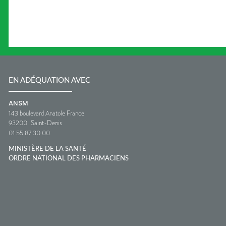
EN ADÉQUATION AVEC
ANSM
143 boulevard Anatole France
93200
Saint-Denis
01 55 87 30 00
MINISTÈRE DE LA SANTÉ
ORDRE NATIONAL DES PHARMACIENS