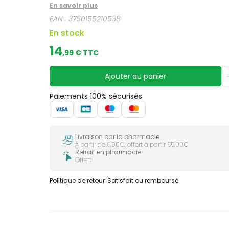
En savoir plus
EAN :
3760155210538
En stock
14
,
99
€ TTC
Ajouter au panier
Paiements 100% sécurisés
Livraison par la pharmacie
À partir de 6,90€, offert à partir 65,00€
Retrait en pharmacie
Offert
Politique de retour
Satisfait ou remboursé