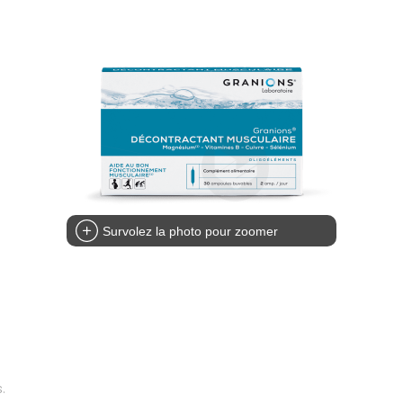
Survolez la photo pour zoomer
.