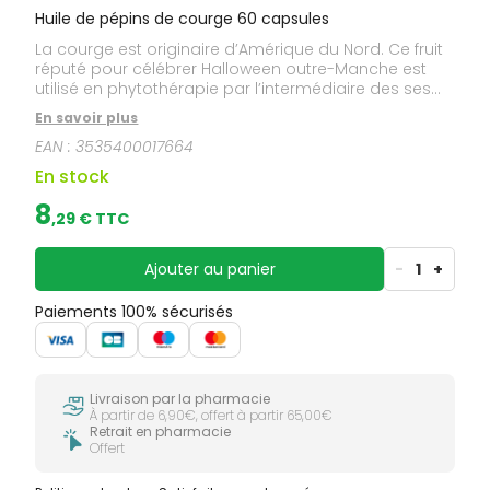
Huile de pépins de courge 60 capsules
La courge est originaire d’Amérique du Nord. Ce fruit
réputé pour célébrer Halloween outre-Manche est
utilisé en phytothérapie par l’intermédiaire des ses
pépins. Indication : confort masculin.
En savoir plus
EAN :
3535400017664
En stock
8
,
29
€ TTC
Ajouter au panier
-
1
+
Paiements 100% sécurisés
Livraison par la pharmacie
À partir de 6,90€, offert à partir 65,00€
Retrait en pharmacie
Offert