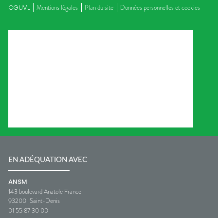
CGUVL
Mentions légales
Plan du site
Données personnelles et cookies
EN ADÉQUATION AVEC
ANSM
143 boulevard Anatole France
93200
Saint-Denis
01 55 87 30 00