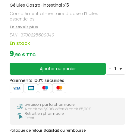
Gélules Gastro-intestinal x15
Complément alimentaire à base d’huiles
essentielles.
En savoir plus
EAN :
3700225600340
En stock
9
,
90
€ TTC
Ajouter au panier
-
1
+
Paiements 100% sécurisés
Livraison par la pharmacie
À partir de 6,90€, offert à partir 65,00€
Retrait en pharmacie
Offert
Politique de retour
Satisfait ou remboursé