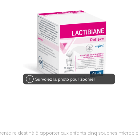
Survolez la photo pour zoomer
mentaire destiné à apporter aux enfants cinq souches microbiot