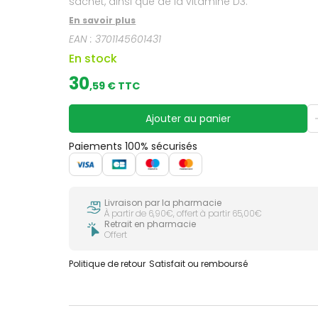
sachet, ainsi que de la vitamine D3.
En savoir plus
EAN :
3701145601431
En stock
30
,
59
€ TTC
Ajouter au panier
Paiements 100% sécurisés
Livraison par la pharmacie
À partir de 6,90€, offert à partir 65,00€
Retrait en pharmacie
Offert
Politique de retour
Satisfait ou remboursé