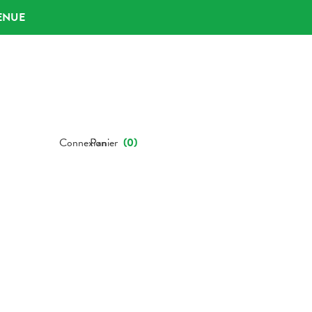
ENUE
Connexion
Panier
(
0
)