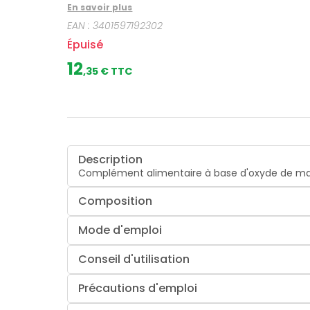
En savoir plus
EAN :
3401597192302
Épuisé
12
,
35
€ TTC
Description
Complément alimentaire à base d'oxyde de mag
Composition
Mode d'emploi
Conseil d'utilisation
Précautions d'emploi