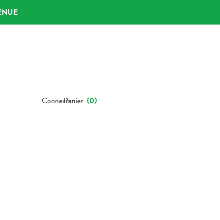
ENUE
Connexion
Panier
(
0
)