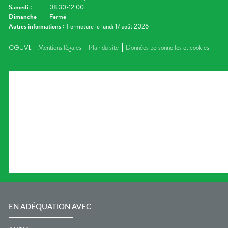
Samedi
:
08:30-12:00
Dimanche
:
Fermé
Autres informations :
Fermeture le lundi 17 août 2026
CGUVL
Mentions légales
Plan du site
Données personnelles et cookies
EN ADÉQUATION AVEC