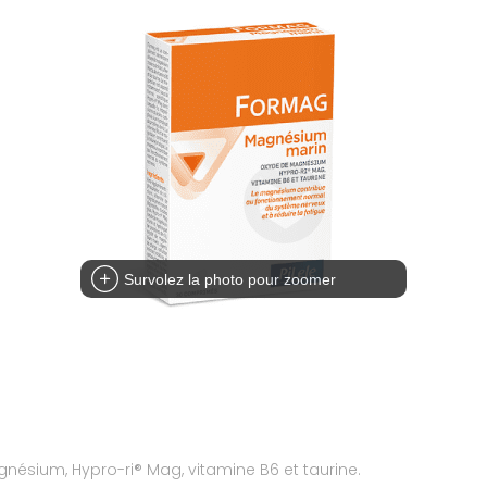
Survolez la photo pour zoomer
sium, Hypro-ri® Mag, vitamine B6 et taurine.