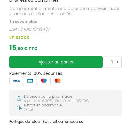
D-Stress 80 Comprimés
Complément alimentaire à base de magnésium, de
vitamines et d'acides aminés.
En savoir plus
EAN :
3401576419437
En stock
15
,
90
€ TTC
Ajouter au panier
-
1
+
Paiements 100% sécurisés
Livraison par la pharmacie
À partir de 6,90€, offert à partir 65,00€
Retrait en pharmacie
Offert
Politique de retour
Satisfait ou remboursé