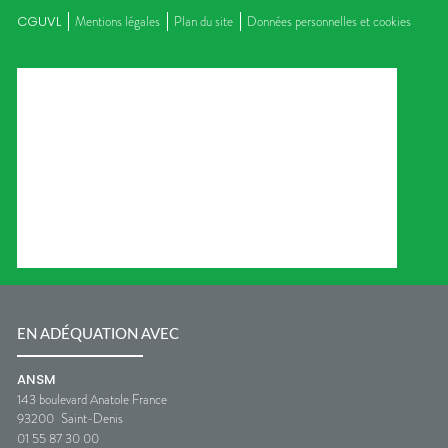
CGUVL
Mentions légales
Plan du site
Données personnelles et cookies
EN ADÉQUATION AVEC
ANSM
143 boulevard Anatole France
93200
Saint-Denis
01 55 87 30 00