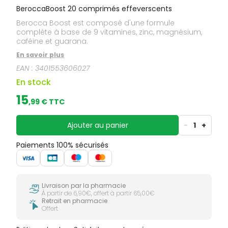
BeroccaBoost 20 comprimés effeverscents
Berocca Boost est composé d'une formule
complète à base de 9 vitamines, zinc, magnésium,
caféine et guarana.
En savoir plus
EAN :
3401553606027
En stock
15
,
99
€ TTC
Ajouter au panier
-
1
+
Paiements 100% sécurisés
Livraison par la pharmacie
À partir de 6,90€, offert à partir 65,00€
Retrait en pharmacie
Offert