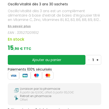
Oscillo’vitalité dès 3 ans 30 sachets
Oscillo’vitalité dès 3 ans est un complément
alimentaire à base d’extrait de baies d’Argousier titré
en Vitamine C, Zinc, Vitamines B1, B2, B3, B6, B8, B9, B12,
D3 et K2.
En savoir plus
EAN :
3352712011612
En stock
15
,
90
€ TTC
Ajouter au panier
-
1
+
Paiements 100% sécurisés
Livraison par la pharmacie
À partir de 6,90€, offert à partir 65,00€
Retrait en pharmacie
Offert