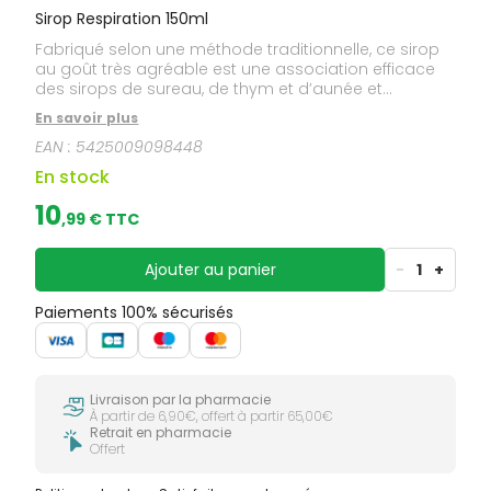
Sirop Respiration 150ml
Fabriqué selon une méthode traditionnelle, ce sirop
au goût très agréable est une association efficace
des sirops de sureau, de thym et d’aunée et
d’extraits de bourgeons de pin et de peuplier.
En savoir plus
Indication : Défenses naturelles et encombrement
EAN :
5425009098448
des voies respiratoires.
En stock
10
,
99
€ TTC
Ajouter au panier
-
1
+
Paiements 100% sécurisés
Livraison par la pharmacie
À partir de 6,90€, offert à partir 65,00€
Retrait en pharmacie
Offert