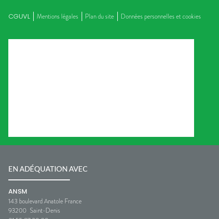
CGUVL
Mentions légales
Plan du site
Données personnelles et cookies
EN ADÉQUATION AVEC
ANSM
143 boulevard Anatole France
93200
Saint-Denis