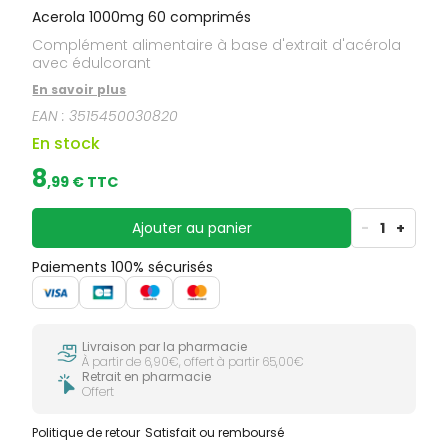
Acerola 1000mg 60 comprimés
Complément alimentaire à base d'extrait d'acérola
avec édulcorant
En savoir plus
EAN :
3515450030820
En stock
8
,
99
€ TTC
Ajouter au panier
-
1
+
Paiements 100% sécurisés
Livraison par la pharmacie
À partir de 6,90€, offert à partir 65,00€
Retrait en pharmacie
Offert
Politique de retour
Satisfait ou remboursé