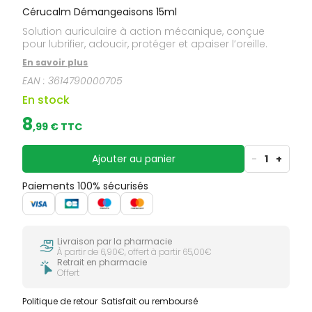
Cérucalm Démangeaisons 15ml
Solution auriculaire à action mécanique, conçue
pour lubrifier, adoucir, protéger et apaiser l’oreille.
En savoir plus
EAN :
3614790000705
En stock
8
,
99
€ TTC
Ajouter au panier
-
1
+
Paiements 100% sécurisés
Livraison par la pharmacie
À partir de 6,90€, offert à partir 65,00€
Retrait en pharmacie
Offert
Politique de retour
Satisfait ou remboursé