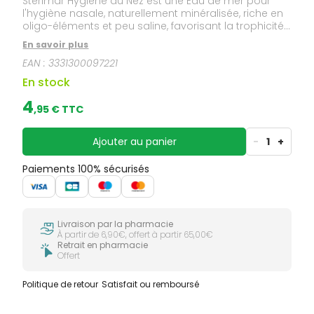
Stérimar Hygiène du Nez est une Eau de mer pour
l'hygiène nasale, naturellement minéralisée, riche en
oligo-éléments et peu saline, favorisant la trophicité
de la muqueuse nasale. Solution physiologique,
En savoir plus
isotonique.
EAN :
3331300097221
En stock
4
,
95
€ TTC
Ajouter au panier
-
1
+
Paiements 100% sécurisés
Livraison par la pharmacie
À partir de 6,90€, offert à partir 65,00€
Retrait en pharmacie
Offert
Politique de retour
Satisfait ou remboursé