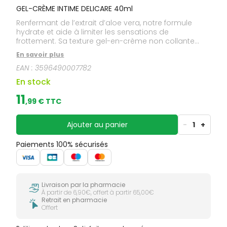
GEL-CRÈME INTIME DELICARE 40ml
Renfermant de l’extrait d’aloe vera, notre formule
hydrate et aide à limiter les sensations de
frottement. Sa texture gel-en-crème non collante
apporte confort et fraîcheur, idéale au quotidien.
En savoir plus
Appliquez sur l’aine et la zone intime propres et
EAN :
3596490007782
sèches. Massez jusqu’à absorption.
En stock
11
,
99
€ TTC
Ajouter au panier
-
1
+
Paiements 100% sécurisés
Livraison par la pharmacie
À partir de 6,90€, offert à partir 65,00€
Retrait en pharmacie
Offert