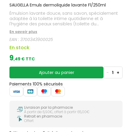
SAUGELLA Emuls dermoliquide lavante Fl/250ml
Émulsion lavante douce, sans savon, spécialement
adaptée à la toilette intime quotidienne et à
l'hygiène des peaux sensibles (toilette du
nourrisson). Les vertus apaisantes de l'extrait de
En savoir plus
sauge, ainsi que le pouvoir naturellement équilibrant
EAN :
3700343900025
de l'acide lactique sur le respect du pH
physiologique, apportent un confort durable lors de
En stock
la toilette quotidienne.
9
,
49
€ TTC
Ajouter au panier
-
1
+
Paiements 100% sécurisés
Livraison par la pharmacie
À partir de 6,90€, offert à partir 65,00€
Retrait en pharmacie
Offert