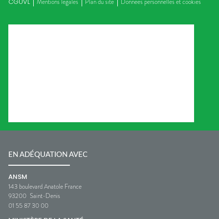
CGUVL
Mentions légales
Plan du site
Données personnelles et cookies
EN ADÉQUATION AVEC
ANSM
143 boulevard Anatole France
93200
Saint-Denis
01 55 87 30 00