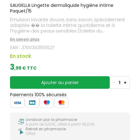
SAUGELLA Lingette dermoliquide hygiène intime
Paquet/15
Émulsion lavante douce, sans savon, spécialement
adaptée �� la toilette intime quotidienne et à
l'hygiène des peaux sensibles (toilette du
nourrisson). Les vertus apaisantes de l'extrait de
En savoir plus
sauge, ainsi que le pouvoir naturellement équilibrant
EAN :
3700343901527
de l'acide lactique sur le respect du pH
physiologique, apportent un confort durable lors de
En stock
la toilette quotidienne.
3
,
99
€ TTC
Ajouter au panier
-
1
+
Paiements 100% sécurisés
Livraison par la pharmacie
À partir de 6,90€, offert à partir 65,00€
Retrait en pharmacie
Offert