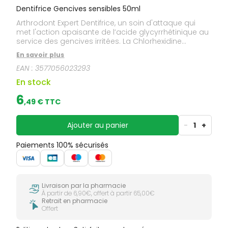
Dentifrice Gencives sensibles 50ml
Arthrodont Expert Dentifrice, un soin d'attaque qui
met l'action apaisante de l’acide glycyrrhétinique au
service des gencives irritées. La Chlorhexidine
contenue dans sa formule lutte contre la formation
En savoir plus
de plaque dentaire et déploie son action
EAN :
3577056023293
antibactérienne. En phase d'attaque durant un mois,
sa double action agit à la fois sur les bactéries
En stock
pathogènes et sur l’état l'iiritation de la gencive. Une
pâte gélifiée facile d'utilisation et qui prolonge
6
,
49
€ TTC
l’efficacité d’un détartrage après un mois
d’utilisation.
Ajouter au panier
-
1
+
Paiements 100% sécurisés
Livraison par la pharmacie
À partir de 6,90€, offert à partir 65,00€
Retrait en pharmacie
Offert