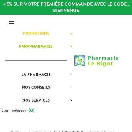
-15% SUR VOTRE PREMIÈRE COMMANDE AVEC LE CODE :
BIENVENUE
Menu
PROMOTIONS
BÉBÉ-
Etendre
MAMAN
DERMATOLOGIE
PARAPHARMACIE
BÉBÉ-
Etendre
Etendre
MAMAN
HYGIÈNE-
INTIMITÉ
DERMATOLOGIE
Bébé-
Etendre
Maman
MATÉRIEL ET
HOMÉOPATHIE
Premiers
ACCESSOIRES
soins
HYGIÈNE-
LA
PRÉSENTATION
PHARMACIE
Etendre
Etendre
SANTÉ-
INTIMITÉ
DE LA
NUTRITION
PHARMACIE
MATÉRIEL ET
Hygiène
NOS
CONSEILS
NOS
Etendre
Etendre
VÉTÉRINAIRE
ACCESSOIRES
- Bien-
NOTRE
CONSEILS
être
ÉQUIPE
SANTÉ
VISAGE-
Auto-tests
MINCEUR-
Etendre
NOS SERVICES
PRISE
Etendre
CORPS-
Intimité
SPORT
NOS
COMPRENEZ
DE
Contention et
CHEVEUX
-
SERVICES
VOS
RENDEZ-
Connexion
Panier
(
0
)
Immobilisation
Minceur
PHYTO-
Sexualité
Etendre
MALADIES
VOUS
AROMA-
NOS
Instruments
Sport
Soins
BIO
GAMMES
L'ACTUALITÉ
MESSAGERIE
et
dentaires
SANTÉ
SÉCURISÉE
Equipements
SANTÉ-
Bio
NOS
Etendre
NUTRITION
Accueil
>
Parapharmacie
>
HYGIÈNE-INTIMITÉ
>
Soins dentaires
>