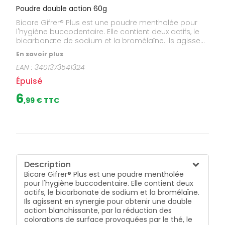
Poudre double action 60g
Bicare Gifrer® Plus est une poudre mentholée pour
l'hygiène buccodentaire. Elle contient deux actifs, le
bicarbonate de sodium et la bromélaïne. Ils agissent
en synergie pour obtenir une double action
En savoir plus
blanchissante, par la réduction des colorations de
EAN :
3401373541324
surface provoquées par le thé, le café et le tabac. En
effet Bicare Gifrer® Plus lutte contre la formation des
Épuisé
plaques et du tartre grâce à sa compostion riche en
bromélaïne, une enzyme qui s'attaque aux résidus
6
,
99
€ TTC
alimentaires. De plus, le bicarbonate de soude est
reconnu pour neutraliser l'acidité, il prévient alors de
la prolifération bactérienne et aide ainsi à prévenir
l'arrivée de carie.
Description
Bicare Gifrer® Plus est une poudre mentholée
pour l'hygiène buccodentaire. Elle contient deux
actifs, le bicarbonate de sodium et la bromélaïne.
Ils agissent en synergie pour obtenir une double
action blanchissante, par la réduction des
colorations de surface provoquées par le thé, le