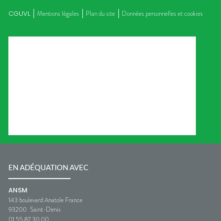
CGUVL
Mentions légales
Plan du site
Données personnelles et cookies
EN ADÉQUATION AVEC
ANSM
143 boulevard Anatole France
93200
Saint-Denis
01 55 87 30 00