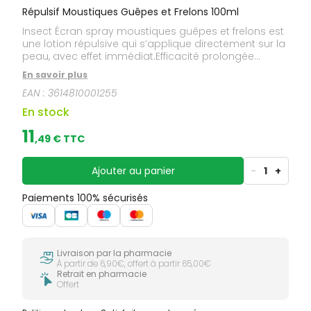
Répulsif Moustiques Guêpes et Frelons 100ml
Insect Écran spray moustiques guêpes et frelons est
une lotion répulsive qui s’applique directement sur la
peau, avec effet immédiat.Efficacité prolongée
pendant 16 heures. Après application sur la peau non
En savoir plus
couverte par des vêtements, la lotion repousse
EAN :
3614810001255
immédiatement les guêpes et frelons pendant 16
heures, à raison de 2 applications par jour.
En stock
11
,
49
€ TTC
Ajouter au panier
-
1
+
Paiements 100% sécurisés
Livraison par la pharmacie
À partir de 6,90€, offert à partir 65,00€
Retrait en pharmacie
Offert