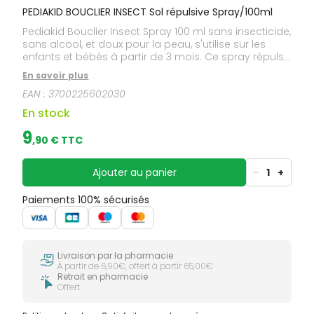
PEDIAKID BOUCLIER INSECT Sol répulsive Spray/100ml
Pediakid Bouclier Insect Spray 100 ml sans insecticide,
sans alcool, et doux pour la peau, s'utilise sur les
enfants et bébés à partir de 3 mois. Ce spray répulsif
à une action préventive et éloigne naturellement les
En savoir plus
moustiques et autres insectes piqueurs. Doux, il
EAN :
3700225602030
apaise la peau de votre enfant.Il se compose d'une
combinaison particulière d'eau florale de lavandin
En stock
biologique et d'huiles essentielles 100% pures et
naturelles réputées pour leurs propriétés répulsives,
9
,
90
€ TTC
protectrices, désinfectantes et anti-inflammatoires. Il
contient de l'huile essentielle d'orange, pour un
parfum doux, frais et agréable. En cas de piqûre, il
Ajouter au panier
-
1
+
apaise la peau et réduit les démangeaisons,
rougeurs et gonflements.
Paiements 100% sécurisés
Livraison par la pharmacie
À partir de 6,90€, offert à partir 65,00€
Retrait en pharmacie
Offert