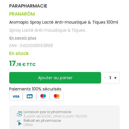
PARAPHARMACIE
PRANARÔM
Aromapic Spray Lacté Anti-moustique & Tiques 100ml
Spray Lacté Anti-moustique & Tiques.
En savoir plus
EAN :
5420008553868
En stock
17
,
15
€ TTC
Ajouter au panier
-
1
+
Paiements 100% sécurisés
Livraison par la pharmacie
À partir de 6,90€, offert à partir 65,00€
Retrait en pharmacie
Offert