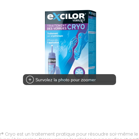
Survolez la photo pour zoomer
or® Cryo est un traitement pratique pour résoudre soi-même le 