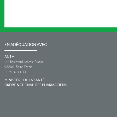
EN ADÉQUATION AVEC
ANSM
143 boulevard Anatole France
93200
Saint-Denis
01 55 87 30 00
MINISTÈRE DE LA SANTÉ
ORDRE NATIONAL DES PHARMACIENS