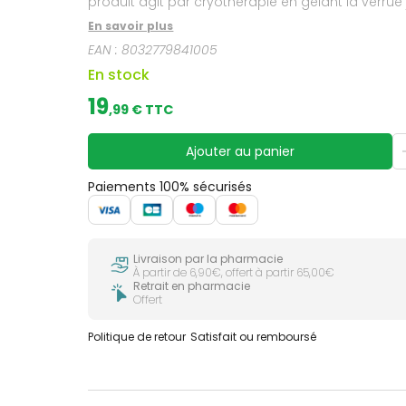
produit agit par cryothérapie en gelant la verrue j
En savoir plus
EAN :
8032779841005
En stock
19
,
99
€ TTC
Ajouter au panier
Paiements 100% sécurisés
Livraison par la pharmacie
À partir de 6,90€, offert à partir 65,00€
Retrait en pharmacie
Offert
Politique de retour
Satisfait ou remboursé