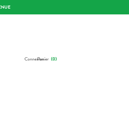
ENUE
Connexion
Panier
(
0
)