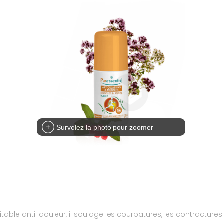
Survolez la photo pour zoomer
ritable anti-douleur, il soulage les courbatures, les contractures