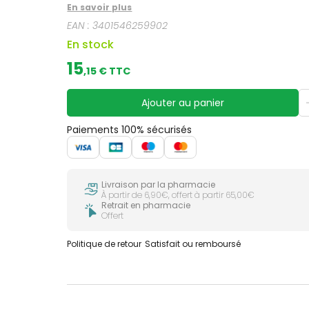
En savoir plus
EAN :
3401546259902
En stock
15
,
15
€ TTC
Ajouter au panier
Paiements 100% sécurisés
Livraison par la pharmacie
À partir de 6,90€, offert à partir 65,00€
Retrait en pharmacie
Offert
Politique de retour
Satisfait ou remboursé