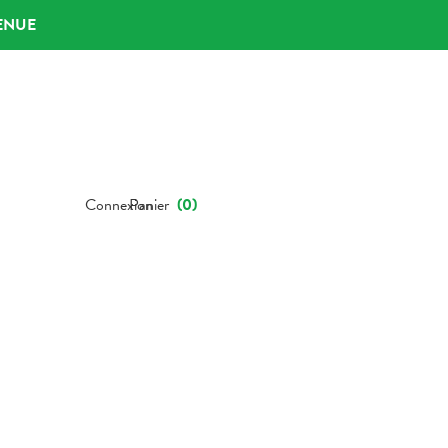
ENUE
Connexion
Panier
(
0
)