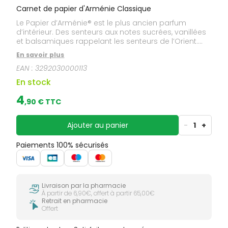
Carnet de papier d'Arménie Classique
Le Papier d’Arménie® est le plus ancien parfum
d’intérieur. Des senteurs aux notes sucrées, vanillées
et balsamiques rappelant les senteurs de l’Orient.
L’odeur unique du petit papier provient de la résine
En savoir plus
de Benjoin dont les vertus désinfectantes ont été
EAN :
3292030000113
découvertes par Auguste Ponsot en 1885, lors d’un
voyage en Arménie. Il décide d’en importer ses
En stock
bienfaits en France. Le benjoin servait autrefois, en
usage externe, à traiter l’asthme, la toux et les
4
,
90
€ TTC
rhumes, il est encore utilisé actuellement comme
cicatrisant. Il parfume votre intérieur et enlève toute
mauvaise odeur de cuisine, tabac, d’animaux, etc.
Ajouter au panier
-
1
+
Paiements 100% sécurisés
Livraison par la pharmacie
À partir de 6,90€, offert à partir 65,00€
Retrait en pharmacie
Offert