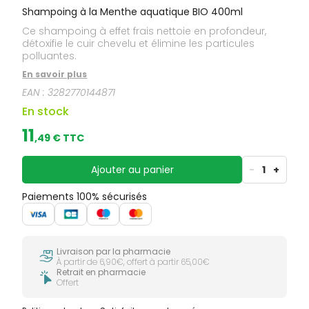
Shampoing à la Menthe aquatique BIO 400ml
Ce shampoing à effet frais nettoie en profondeur,
détoxifie le cuir chevelu et élimine les particules
polluantes.
En savoir plus
EAN :
3282770144871
En stock
11
,
49
€ TTC
Ajouter au panier
-
1
+
Paiements 100% sécurisés
Livraison par la pharmacie
À partir de 6,90€, offert à partir 65,00€
Retrait en pharmacie
Offert