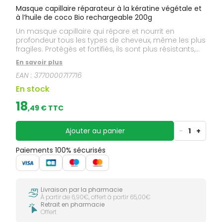
Masque capillaire réparateur à la kératine végétale et
à l’huile de coco Bio rechargeable 200g
Un masque capillaire qui répare et nourrit en
profondeur tous les types de cheveux, même les plus
fragiles. Protégés et fortifiés, ils sont plus résistants,
doux et soyeux ! Texture crémeuse et onctueuse.
En savoir plus
Odeur de coco. Tous types de cheveux. Convient
EAN :
3770000717716
également aux femmes enceintes et aux enfants à
partir de 3 ans. 99 % d'origine naturelle.
En stock
Biodégradable. Formule SANS SILICONES, SANS
SULFATES. Vegan.
18
,
49
€ TTC
Ajouter au panier
-
1
+
Paiements 100% sécurisés
Livraison par la pharmacie
À partir de 6,90€, offert à partir 65,00€
Retrait en pharmacie
Offert