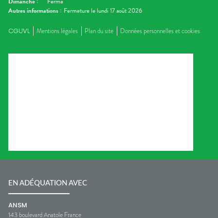
Dimanche
:
Fermé
Autres informations :
Fermeture le lundi 17 août 2026
CGUVL
Mentions légales
Plan du site
Données personnelles et cookies
EN ADÉQUATION AVEC
ANSM
143 boulevard Anatole France